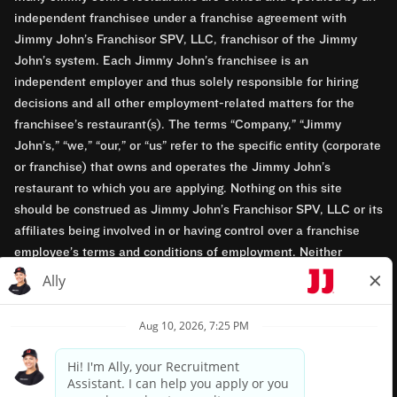
independent franchisee under a franchise agreement with
Jimmy John’s Franchisor SPV, LLC, franchisor of the Jimmy
John’s system. Each Jimmy John’s franchisee is an
independent employer and thus solely responsible for hiring
decisions and all other employment-related matters for the
franchisee’s restaurant(s). The terms “Company,” “Jimmy
John’s,” “we,” “our,” or “us” refer to the specific entity (corporate
or franchise) that owns and operates the Jimmy John’s
restaurant to which you are applying. Nothing on this site
should be construed as Jimmy John’s Franchisor SPV, LLC or its
affiliates being involved in or having control over a franchise
employee’s terms and conditions of employment. Neither
Jimmy John’s Franchisor SPV, LLC nor its affiliates have access
to franchisees’ employment records. Any employment-related
questions regarding a franchise restaurant should be directed to
the franchisee. Jimmy John’s and its franchisees are equal
opportunity employers.
Privacy Policy